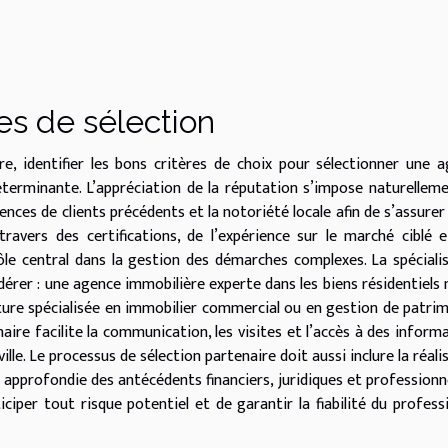
es de sélection
e, identifier les bons critères de choix pour sélectionner une 
erminante. L’appréciation de la réputation s’impose naturellemen
érences de clients précédents et la notoriété locale afin de s’assurer
 travers des certifications, de l’expérience sur le marché ciblé 
ôle central dans la gestion des démarches complexes. La spéciali
dérer : une agence immobilière experte dans les biens résidentiels 
re spécialisée en immobilier commercial ou en gestion de patri
ire facilite la communication, les visites et l’accès à des inform
ville. Le processus de sélection partenaire doit aussi inclure la réali
on approfondie des antécédents financiers, juridiques et professionn
iper tout risque potentiel et de garantir la fiabilité du profess