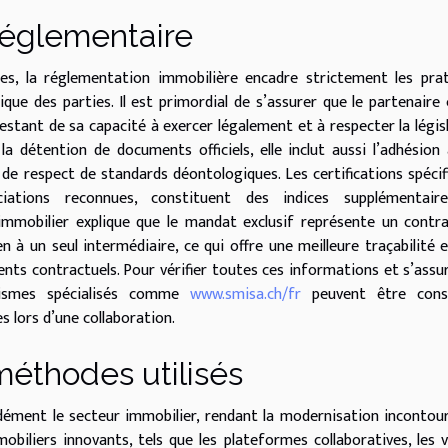
 réglementaire
es, la réglementation immobilière encadre strictement les pra
ique des parties. Il est primordial de s’assurer que le partenaire 
testant de sa capacité à exercer légalement et à respecter la légis
a détention de documents officiels, elle inclut aussi l’adhésion
de respect de standards déontologiques. Les certifications spécif
ciations reconnues, constituent des indices supplémentair
 immobilier explique que le mandat exclusif représente un contr
en à un seul intermédiaire, ce qui offre une meilleure traçabilité 
ts contractuels. Pour vérifier toutes ces informations et s’assu
anismes spécialisés comme
www.smisa.ch/fr
peuvent être consu
s lors d’une collaboration.
 méthodes utilisés
ndément le secteur immobilier, rendant la modernisation incontou
obiliers innovants, tels que les plateformes collaboratives, les v