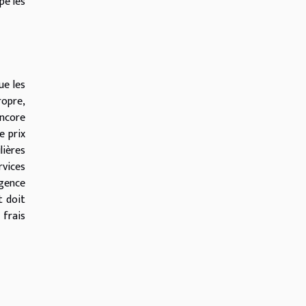
pe les
ue les
ropre,
encore
e prix
lières
rvices
agence
t doit
 frais