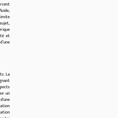
orcent
luide,
limite
sujet,
érique
ité et
 d’une
ts. La
ignant
spects
ose un
d'une
lation
cation