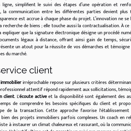
n ligne, simplifient le suivi des étapes d’une opération et renf
s, la communication entre les différentes parties devient plus f
sparence est accrue à chaque phase du projet. L’innovation ne se 
recherche de biens ; elle touche aussi la contractualisation. À ce 
a expliquer que la signature électronique désigne un procédé num
ocuments légaux à distance, offrant ainsi gain de temps, sécur
représente un atout pour la réussite de vos démarches et témoigne
es du marché.
ervice client
 immobilier
irréprochable repose sur plusieurs critères déterminan
 professionnel attentif répond rapidement aux sollicitations, témo
n client
. L'
écoute active
et la disponibilité sont également des a
 temps de comprendre les besoins spécifiques du client et prop
 de la transaction. Cette approche favorise l'établissement 
 bien des projets immobiliers parfois complexes. Un coach en re
ste à instaurer un climat chaleureux et rassurant, où la communi