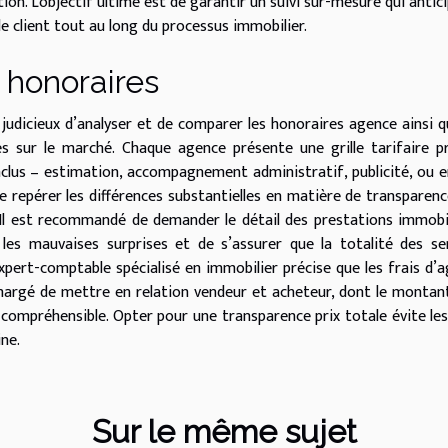
tion. L'objectif ultime est de garantir un suivi sur-mesure qui antici
 client tout au long du processus immobilier.
 honoraires
 judicieux d’analyser et de comparer les honoraires agence ainsi q
s sur le marché. Chaque agence présente une grille tarifaire p
inclus – estimation, accompagnement administratif, publicité, ou 
e repérer les différences substantielles en matière de transparenc
x. Il est recommandé de demander le détail des prestations immobi
les mauvaises surprises et de s’assurer que la totalité des se
xpert-comptable spécialisé en immobilier précise que les frais d’
chargé de mettre en relation vendeur et acheteur, dont le montan
 compréhensible. Opter pour une transparence prix totale évite les
ne.
Sur le même sujet