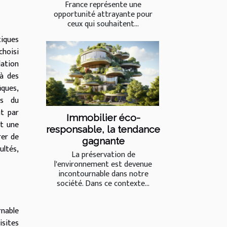
France représente une
opportunité attrayante pour
ceux qui souhaitent...
tiques
choisi
lation
 à des
iques,
es du
at par
Immobilier éco-
et une
responsable, la tendance
rer de
gagnante
ltés,
La préservation de
l'environnement est devenue
incontournable dans notre
société. Dans ce contexte...
rnable
isites