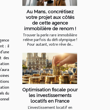
Au Mans, concrétisez
votre projet aux côtés
de cette agence
immobilière de renom !
Trouver la perle rare immobilière
relève parfois du défi olympique !
agence
Pour autant, votre rêve de...
t : il
 d’une
et des
sation
n’aura
moines
ations
sation
Optimisation fiscale pour
els du
les investissements
ionnel
locatifs en France
L'investissement locatif en