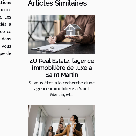
tions
Articles Similaires
ience
. Les
ciés à
 de ce
z dans
 vous
ape de
4U Real Estate, l’agence
immobilière de luxe à
Saint Martin
Si vous êtes à la recherche d'une
agence immobilière à Saint
Martin, et...