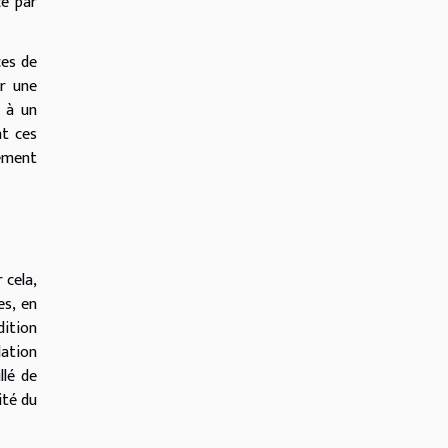
e par
ces de
ir une
e à un
nt ces
sement
 cela,
es, en
dition
lation
llé de
ité du