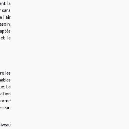
ant la
r sans
 l’air
esoin.
daptés
 et la
re les
mables
ue. Le
lation
 forme
rieur,
niveau