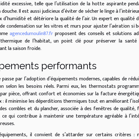
ité excessive, telle que l’utilisation de la hotte aspirante pend
 douche. Il est aussi judicieux d’éviter de sécher le linge à l’intérieu
’humidité et détériore la qualité de l’air. Un expert en qualité de
de condensation sur les vitres et murs pour ajuster l’aération si b
comme
agencedumoulin87.fr
proposent des conseils et solutions a
 thermique de l’habitat, un point clé pour préserver la santé
nt la saison froide.
uipements performants
le passe par l’adoption d’équipements modernes, capables de rédui
on selon les besoins réels. Parmi eux, les thermostats program
par pièce, offrant confort et économies sur la facture énergétiq
x : il minimise les déperditions thermiques tout en améliorant l’iso
 des combles et du plancher, associée à des fenêtres de qualité,
r, ce qui contribue à maintenir une température agréable à l’inté
ureuses.
quipements, il convient de s’attarder sur certains critères : 