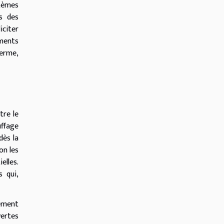
stèmes
s des
iciter
ments
terme,
tre le
ffage
dès la
on les
elles.
s qui,
lement
vertes