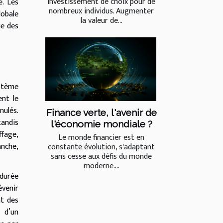
investissement de choix pour de
e. Les
nombreux individus. Augmenter
lobale
la valeur de...
ue des
ystème
ent le
nulés.
Finance verte, l'avenir de
tandis
l'économie mondiale ?
fage,
Le monde financier est en
anche,
constante évolution, s'adaptant
sans cesse aux défis du monde
moderne....
 durée
évenir
nt des
n d’un