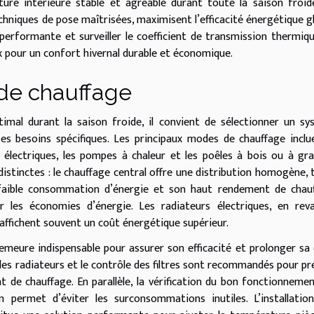
ure intérieure stable et agréable durant toute la saison froid
hniques de pose maîtrisées, maximisent l’efficacité énergétique g
 performante et surveiller le coefficient de transmission thermiq
x pour un confort hivernal durable et économique.
 de chauffage
mal durant la saison froide, il convient de sélectionner un s
s besoins spécifiques. Les principaux modes de chauffage inclu
 électriques, les pompes à chaleur et les poêles à bois ou à gra
istinctes : le chauffage central offre une distribution homogène, 
faible consommation d’énergie et son haut rendement de chauf
r les économies d’énergie. Les radiateurs électriques, en rev
s affichent souvent un coût énergétique supérieur.
emeure indispensable pour assurer son efficacité et prolonger sa
 des radiateurs et le contrôle des filtres sont recommandés pour pr
t de chauffage. En parallèle, la vérification du bon fonctionneme
 permet d’éviter les surconsommations inutiles. L’installatio