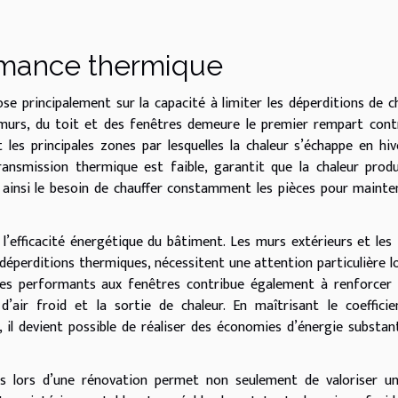
rmance thermique
 principalement sur la capacité à limiter les déperditions de c
es murs, du toit et des fenêtres demeure le premier rempart cont
 les principales zones par lesquelles la chaleur s’échappe en hiv
ransmission thermique est faible, garantit que la chaleur prod
t ainsi le besoin de chauffer constamment les pièces pour mainte
r l’efficacité énergétique du bâtiment. Les murs extérieurs et les 
déperditions thermiques, nécessitent une attention particulière l
rages performants aux fenêtres contribue également à renforcer
s d’air froid et la sortie de chaleur. En maîtrisant le coeffici
 il devient possible de réaliser des économies d’énergie substant
es lors d’une rénovation permet non seulement de valoriser un