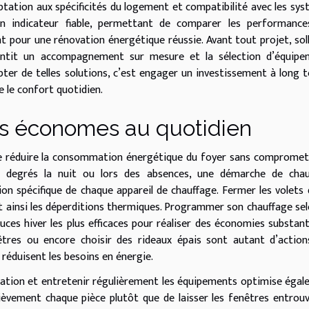
aptation aux spécificités du logement et compatibilité avec les sy
 un indicateur fiable, permettant de comparer les performance
nt pour une rénovation énergétique réussie. Avant tout projet, soll
rantit un accompagnement sur mesure et la sélection d’équipe
ter de telles solutions, c’est engager un investissement à long 
e le confort quotidien.
s économes au quotidien
de réduire la consommation énergétique du foyer sans compromet
s degrés la nuit ou lors des absences, une démarche de chau
on spécifique de chaque appareil de chauffage. Fermer les volets 
nt ainsi les déperditions thermiques. Programmer son chauffage sel
uces hiver les plus efficaces pour réaliser des économies substanti
nêtres ou encore choisir des rideaux épais sont autant d’action
 réduisent les besoins en énergie.
mmation et entretenir régulièrement les équipements optimise éga
ièvement chaque pièce plutôt que de laisser les fenêtres entrou