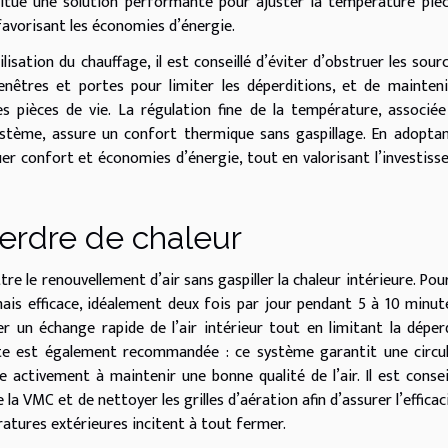
ue une solution performante pour ajuster la température pièc
favorisant les économies d’énergie.
lisation du chauffage, il est conseillé d’éviter d’obstruer les sour
enêtres et portes pour limiter les déperditions, et de mainten
 pièces de vie. La régulation fine de la température, associé
ystème, assure un confort thermique sans gaspillage. En adopta
uer confort et économies d’énergie, tout en valorisant l’investis
perdre de chaleur
re le renouvellement d’air sans gaspiller la chaleur intérieure. Pour
ais efficace, idéalement deux fois par jour pendant 5 à 10 minut
 un échange rapide de l’air intérieur tout en limitant la déper
nte est également recommandée : ce système garantit une circu
pe activement à maintenir une bonne qualité de l’air. Il est consei
a VMC et de nettoyer les grilles d’aération afin d’assurer l’efficac
ratures extérieures incitent à tout fermer.